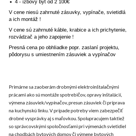
4
- izbový byt od
2
1
00
€
V cene niesú zahrnuté zásuvky, vypínače, svietidlá
a ich montáž !
V cene sú zahrnuté káble, krabice a ich prichytenie,
rozvádzač a jeho zapojenie !
Presná cena po obhliadke popr. zaslaní projektu,
pôdorysu s umiestnením zásuviek a vypínačov
Primárne sa zaoberám drobnými elektroinštalačnými
prácami ako sú montáže spotrebičov, opravy inštalácií,
výmena zásuviek/vypínačov, presun zásuviek či príprava
na kuchynskú linku. V prípade potreby viem zabezpečiť
drobné vysprávky aj s maľovkou. Spolupracujem taktiež
so správcovskými spoločnosťami pri výmenách svietidiel
na chodbách bytových domov či výmene bytových