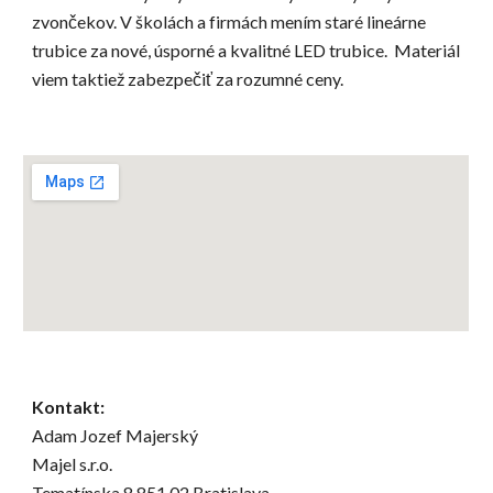
zvončekov. V školách a firmách mením staré lineárne
trubice za nové, úsporné a kvalitné LED trubice. Materiál
viem taktiež zabezpečiť za rozumné ceny.
Kontakt:
Adam Jozef Majerský
Majel s.r.o.
Tematínska 8 851 02 Bratislava