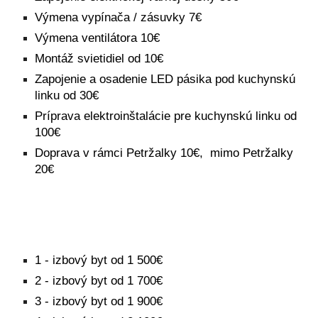
Výmena vypínača / zásuvky 7€
Výmena ventilátora 10€
Montáž svietidiel od 10€
Zapojenie a osadenie LED pásika pod kuchynskú
linku od 30€
Príprava elektroinštalácie pre kuchynskú linku od
100€
Doprava v rámci Petržalky 10€, mimo Petržalky
20€
1 - izbový byt od 1 500€
2
- izbový byt od 1
7
00€
3
- izbový byt od 1
9
00€