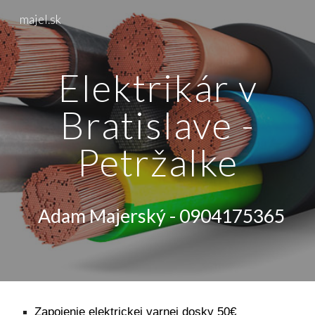
majel.sk
Skip to main content
Skip to navigation
Elektrikár v
Bratislave -
Petržalke
Adam Majerský - 0904175365
Zapojenie elektrickej varnej dosky 50€