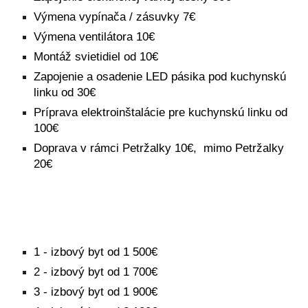
Výmena vypínača / zásuvky 7€
Výmena ventilátora 10€
Montáž svietidiel od 10€
Zapojenie a osadenie LED pásika pod kuchynskú
linku od 30€
Príprava elektroinštalácie pre kuchynskú linku od
100€
Doprava v rámci Petržalky 10€, mimo Petržalky
20€
1 - izbový byt od 1 500€
2
- izbový byt od 1
7
00€
3
- izbový byt od 1
9
00€