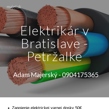
majel.sk
Skip to main content
Skip to navigation
Elektrikár v
Bratislave -
Petržalke
Adam Majerský - 0904175365
Zapojenie elektrickej varnej dosky 50€