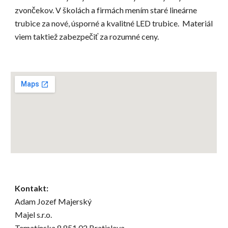
zvončekov. V školách a firmách mením staré lineárne
trubice za nové, úsporné a kvalitné LED trubice. Materiál
viem taktiež zabezpečiť za rozumné ceny.
Kontakt:
Adam Jozef Majerský
Majel s.r.o.
Tematínska 8 851 02 Bratislava