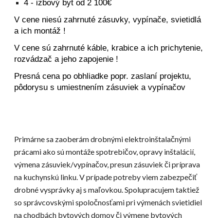
4
- izbový byt od
2
1
00
€
V cene niesú zahrnuté zásuvky, vypínače, svietidlá
a ich montáž !
V cene sú zahrnuté káble, krabice a ich prichytenie,
rozvádzač a jeho zapojenie !
Presná cena po obhliadke popr. zaslaní projektu,
pôdorysu s umiestnením zásuviek a vypínačov
Primárne sa zaoberám drobnými elektroinštalačnými
prácami ako sú montáže spotrebičov, opravy inštalácií,
výmena zásuviek/vypínačov, presun zásuviek či príprava
na kuchynskú linku. V prípade potreby viem zabezpečiť
drobné vysprávky aj s maľovkou. Spolupracujem taktiež
so správcovskými spoločnosťami pri výmenách svietidiel
na chodbách bytových domov či výmene bytových